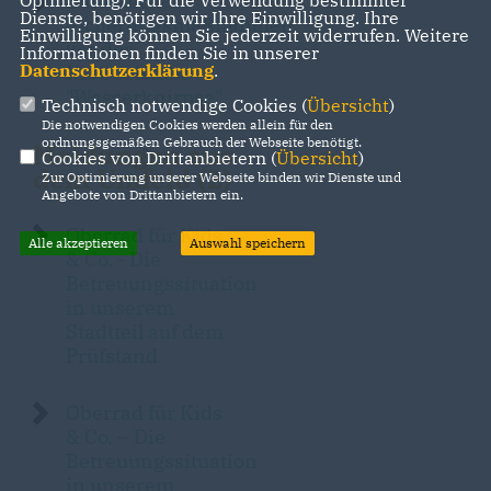
Zusätzliche
Optmierung). Für die Verwendung bestimmter
Dienste, benötigen wir Ihre Einwilligung. Ihre
Sicherungsmaßnahmen
Einwilligung können Sie jederzeit widerrufen. Weitere
vor der
Informationen finden Sie in unserer
Datenschutzerklärung
.
Krabbelstube
"Wasserknirpse"
Technisch notwendige Cookies (
Übersicht
)
Die notwendigen Cookies werden allein für den
ordnungsgemäßen Gebrauch der Webseite benötigt.
Meldungen aus
Cookies von Drittanbietern (
Übersicht
)
dem Umfeld (2)
Zur Optimierung unserer Webseite binden wir Dienste und
Angebote von Drittanbietern ein.
Oberrad für Kids
Alle akzeptieren
Auswahl speichern
& Co. - Die
Betreuungssituation
in unserem
Stadtteil auf dem
Prüfstand
Oberrad für Kids
& Co. – Die
Betreuungssituation
in unserem