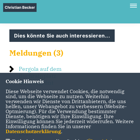
Christian Becker
Dies könnte Sie auch interessieren...
Meldungen (3)
Pergola auf dem
Buchrainplatz
Cookie Hinweis
wird begrünt
Diese Webseite verwendet Cookies, die notwendig
sind, um die Webseite zu nutzen. Weiterhin
Sanierung des
verwenden wir Dienste von Drittanbietern, die uns
Parkplatzes
helfen, unser Webangebot zu verbessern (Website-
Optmierung). Für die Verwendung bestimmter
westlich des
Dienste, benötigen wir Ihre Einwilligung. Ihre
Waldfriedhofs
Einwilligung können Sie jederzeit widerrufen. Weitere
Oberrad noch in
Informationen finden Sie in unserer
Datenschutzerklärung
.
2014