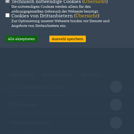
Technisch notwendige Cookies (
Übersicht
)
Die notwendigen Cookies werden allein für den
Zusätzliche
ordnungsgemäßen Gebrauch der Webseite benötigt.
Sicherungsmaßnahmen
Cookies von Drittanbietern (
Übersicht
)
Zur Optimierung unserer Webseite binden wir Dienste und
vor der
Angebote von Drittanbietern ein.
Krabbelstube
"Wasserknirpse"
Alle akzeptieren
Auswahl speichern
IMPRESSUM
DATENSCHUTZ
KONTAKT
CDU Frankfurt am Main
CDU Hessen
CDU Deutschlands