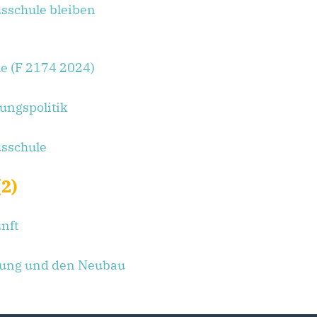
sschule bleiben
e (F 2174 2024)
dungspolitik
usschule
2)
nft
rung und den Neubau