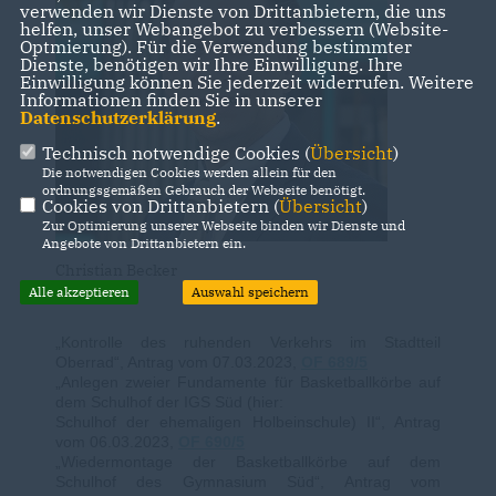
verwenden wir Dienste von Drittanbietern, die uns
helfen, unser Webangebot zu verbessern (Website-
Optmierung). Für die Verwendung bestimmter
Dienste, benötigen wir Ihre Einwilligung. Ihre
Einwilligung können Sie jederzeit widerrufen. Weitere
Informationen finden Sie in unserer
Datenschutzerklärung
.
Technisch notwendige Cookies (
Übersicht
)
Die notwendigen Cookies werden allein für den
ordnungsgemäßen Gebrauch der Webseite benötigt.
Cookies von Drittanbietern (
Übersicht
)
Zur Optimierung unserer Webseite binden wir Dienste und
Angebote von Drittanbietern ein.
Christian Becker
Alle akzeptieren
Auswahl speichern
Kontrolle des ruhenden Verkehrs im Stadtteil
Oberrad“, Antrag vom 07.03.2023,
OF 689/5
Anlegen zweier Fundamente für Basketballkörbe auf
dem Schulhof der IGS Süd (hier:
Schulhof der ehemaligen Holbeinschule) II“, Antrag
vom 06.03.2023,
OF 690/5
Wiedermontage der Basketballkörbe auf dem
Schulhof des Gymnasium Süd“, Antrag vom