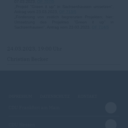
07.03.2023,
OF 707/5
Projekt "Green it up" in Sachsenhausen umsetzen“,
Antrag vom 23.03.2023,
OF 713/5
Förderung von zeitlich begrenzten Projekten; hier:
Umsetzung des Projektes "Green it up" in
Sachsenhausen“, Antrag vom 23.03.2023,
OF 714/5
24.03.2023, 19:00 Uhr
Christian Becker
IMPRESSUM
DATENSCHUTZ
KONTAKT
CDU Frankfurt am Main
CDU Hessen