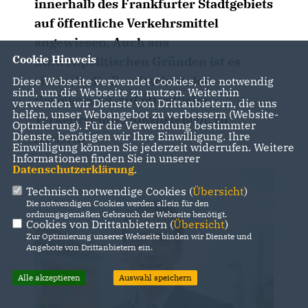
innerhalb des Frankfurter Stadtgebiets
auf öffentliche Verkehrsmittel
angewiesen. Auch aus
Cookie Hinweis
umweltpolitischen Gründen ist es
sinnvoll, die Bereitschaft der
Diese Webseite verwendet Cookies, die notwendig
sind, um die Webseite zu nutzen. Weiterhin
Bevölkerung, auf öffentliche
verwenden wir Dienste von Drittanbietern, die uns
helfen, unser Webangebot zu verbessern (Website-
Verkehrsmittel umzusteigen, zu
Optmierung). Für die Verwendung bestimmter
Dienste, benötigen wir Ihre Einwilligung. Ihre
fördern.
Einwilligung können Sie jederzeit widerrufen. Weitere
Informationen finden Sie in unserer
Datenschutzerklärung
.
Technisch notwendige Cookies (
Übersicht
)
Die notwendigen Cookies werden allein für den
ordnungsgemäßen Gebrauch der Webseite benötigt.
Cookies von Drittanbietern (
Übersicht
)
Zur Optimierung unserer Webseite binden wir Dienste und
Angebote von Drittanbietern ein.
Alle akzeptieren
Auswahl speichern