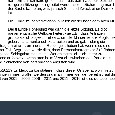
harmonisch. Ich hatte gehofft, dass das damit auch die Zeit der
ruhigeren Sitzungen eingeleitet worden seien. Sicher mag man ha
der Sache kämpfen, was ja auch Sinn und Zweck einer Demokr
ist.
Die Juni-Sitzung verlief dann in Teilen wieder nach dem alten Mu
Der traurige Höhepunkt war dann die letzte Sitzung. Es gibt
parlamentarische Geflogenheiten, wie z.B., dass Anfragen
grundsätzlich zugestimmt wird, um der Minderheit die Möglichke
geben, parlamentarisch zu arbeiten und es gab bislang die
trag um eine – zumindest – Runde geschoben hat, wenn dies eine
 der Fall. Begründet wurde dies, dass Personalanträge vor 2 (!) Jahre
gende Schlagabtausch ist mit Worten eigentlich nicht mehr zu
one aufgesetzt, wenn man beim Versuch zwischen den Parteien zu
nd Zielscheibe von persönlichen Angriffen wird.
6/2021? Es bleibt zu konstatieren, dass dieser Ortsbeirat wohl nie zu
tzungen immer größer werden und man immer weniger bereit ist, auf di
t von 2001 – 2006, 2006 – 2011 und 2011 – 2016 ist dies schade, abe