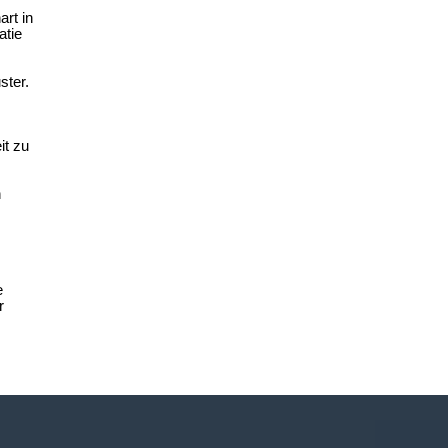
rt in
atie
ster.
it zu
n
e
r