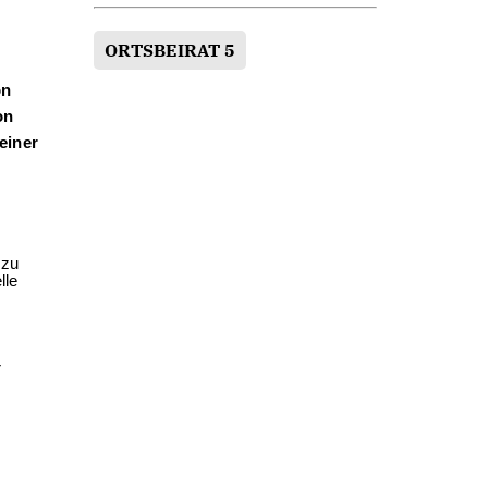
ORTSBEIRAT 5
on
on
einer
 zu
lle
r