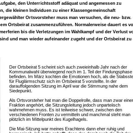
e Aufgabe, den Unterrichtsstoff adäquat und angemessen zu
, die kleinen Individuen zu einer Klassengemeinschaft
rgewählter Ortsvorsteher muss man versuchen, die neu- bzw.
inem Ortsbeirat zusammenzuführen. Normalerweise dauert es v
merferien bis die Verletzungen im Wahlkampf und der Verlust v
ind und man wieder aufeinander zugeht und der Ortsbeirat zu 
Der Ortsbeirat 5 scheint sich auch zweieinhalb Jahr nach der
Kommunalwahl überwiegend noch im 1. Teil der Findungsphase
befinden. Im März kochten die Emotionen hoch, als die Stabsste
für Fluglärmschutz sich im Ortsbeirat 5 vorstellte. In der
darauffolgenden Sitzung im April war die Stimmung nahe dem
Siedepunkt.
Als Ortsvorsteher hat man die Doppelrolle, dass man zwar eine
Fraktion angehört, die Sitzungsleitung jedoch unparteiisch
wahrnehmen muss. Es ist teilweise schwer, zwischen den
verschiedenen Fronten zu vermitteln und manchmal steht man
plötzlich im Mittelpunkt des Kugelhagels.
Die Mai-Sitzung war meines Erachtens dann eher ruhig und