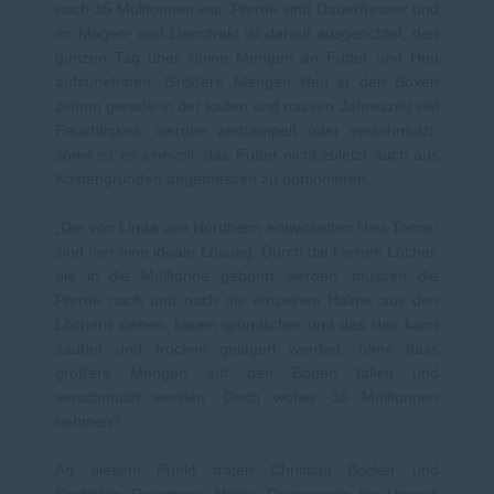
nach 35 Mülltonnen war. Pferde sind Dauerfresser und
ihr Magen- und Darmtrakt ist darauf ausgerichtet, den
ganzen Tag über kleine Mengen an Futter und Heu
aufzunehmen. Größere Mengen Heu in den Boxen
ziehen gerade in der kalten und nassen Jahreszeit viel
Feuchtigkeit, werden zertrampelt oder verschmutzt;
somit ist es sinnvoll, das Futter nicht zuletzt auch aus
Kostengründen angemessen zu portionieren.
Die von Linda von Nordheim entwickelten Heu-Tonns“
sind hier eine ideale Lösung. Durch die kleinen Löcher,
die in die Mülltonne gebohrt werden, müssen die
Pferde nach und nach die einzelnen Halme aus den
Löchern ziehen, kauen gründlicher und das Heu kann
sauber und trocken gelagert werden, ohne dass
größere Mengen auf den Boden fallen und
verschmutzt werden. Doch woher 35 Mülltonnen
nehmen?
An diesem Punkt traten Christian Becker und
Stadträtin Rosemarie Heilig, Dezernentin für Umwelt