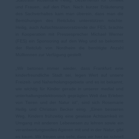
und Frauen, auf den Plan. Nach kurzer Erläuterung
des Sachverhaltes kam man überein, dass man die
Bemühungen des Reitclubs unterstützen möchte.
Heilig, auch Aufsichtsratsvorsitzende der FES, brachte
in Kooperation mit Pressesprecher Michael Werner
(FES) ein Sponsoring auf den Weg und so bekommt
der Reitclub von Nordheim die benötigte Anzahl
Mülltonnen zur Verfügung gestellt.
Wir betonen immer wieder, dass Frankfurt eine
kinderfreundliche Stadt sei, legen Wert auf unsere
Freizeit- und Naherholungsgebiete und es ist bekannt,
wie wichtig für Kinder gerade in unserer medial und
unterhaltungselektronisch geprägten Welt das Erleben
von Tieren und der Natur ist“, sind sich Rosemarie
Heilig und Christian Becker einig. „Einen besseren
Weg, Kindern frühzeitig eine gewisse Achtsamkeit im
Umgang mit anderen Lebewesen zu lehren sowie ein
verantwortungsvolles Agieren mit und in der Natur, gibt
es kaum. Wir freuen uns sehr, dass wir hier so schnell